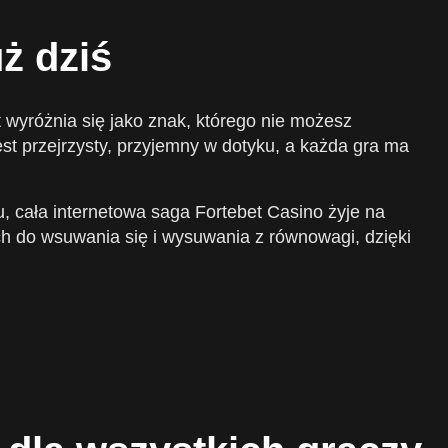
ż dziś
 wyróżnia się jako znak, którego nie możesz
est przejrzysty, przyjemny w dotyku, a każda gra ma
u, cała internetowa saga Fortebet Casino żyje na
ych do wsuwania się i wysuwania z równowagi, dzięki