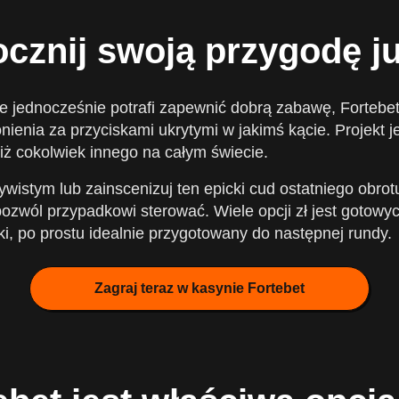
cznij swoją przygodę ju
le jednocześnie potrafi zapewnić dobrą zabawę, Fortebet
ienia za przyciskami ukrytymi w jakimś kącie. Projekt j
niż cokolwiek innego na całym świecie.
ywistym lub zainscenizuj ten epicki cud ostatniego obrot
 pozwól przypadkowi sterować. Wiele opcji zł jest gotow
, po prostu idealnie przygotowany do następnej rundy.
Zagraj teraz w kasynie Fortebet