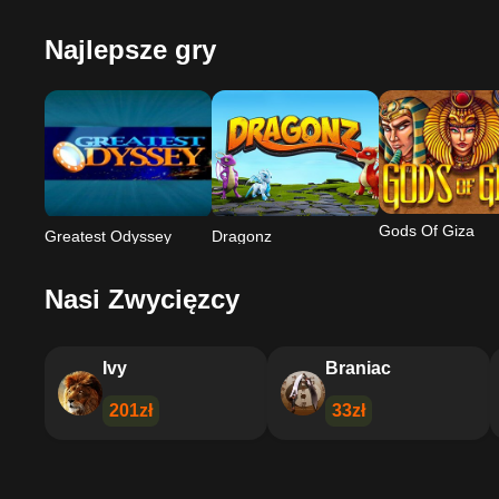
Fortebet's World Casino- Globalne standardy, lokalny 
Bezpieczne płatności, szybkie transfery- Fortebet staw
Najlepsze gry
Graj w dowolnym czasie i miejscu dzięki aplikacji mobil
Potrzebujesz pomocy? Wsparcie Fortebet polski jest z
Gods Of Giza
Greatest Odyssey
Dragonz
Nasi Zwycięzcy
Ivy
Braniac
201zł
33zł