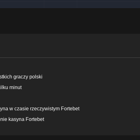
tkich graczy polski
ilku minut
syna w czasie rzeczywistym Fortebet
nie kasyna Fortebet
nie Fortebet