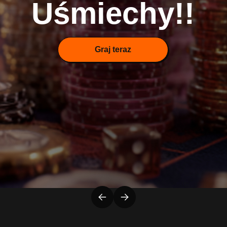
Uśmiechy!!
Graj teraz