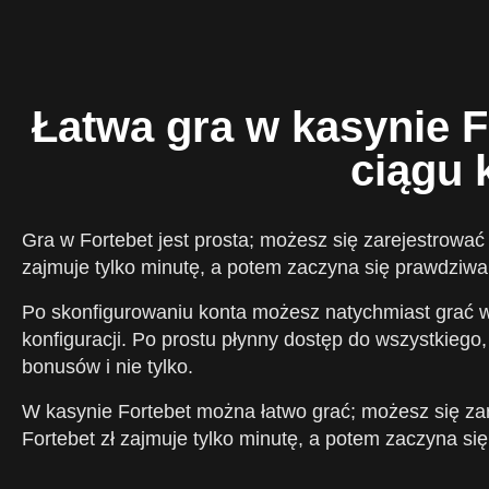
Łatwa gra w kasynie Fo
ciągu 
Gra w Fortebet jest prosta; możesz się zarejestrować
zajmuje tylko minutę, a potem zaczyna się prawdziw
Po skonfigurowaniu konta możesz natychmiast grać w
konfiguracji. Po prostu płynny dostęp do wszystkiego,
bonusów i nie tylko.
W kasynie Fortebet można łatwo grać; możesz się zar
Fortebet zł zajmuje tylko minutę, a potem zaczyna s